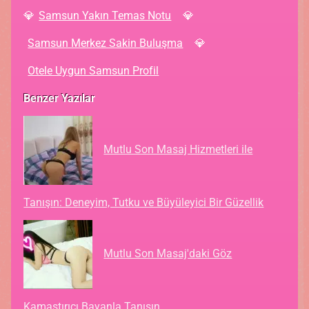
Samsun Yakın Temas Notu
Samsun Merkez Sakin Buluşma
Otele Uygun Samsun Profil
Benzer Yazılar
Mutlu Son Masaj Hizmetleri ile
Tanışın: Deneyim, Tutku ve Büyüleyici Bir Güzellik
Mutlu Son Masaj'daki Göz
Kamaştırıcı Bayanla Tanışın