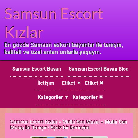
Samsun Escort
Kızlar
En gözde Samsun eskort bayanlar ile tanışın,
kaliteli ve özel anları onlarla yaşayın.
Samsun Escort Bayan
Samsun Escort Bayan Blog
İletişım
Etiket ▼
Etiket ✖
Kategoriler ▼
Kategoriler ✖
Samsun Escort Kızlar
»
Mutlu Son Masaj
»
Mutlu Son
Masaj ile Tanışın: Eşsiz bir Deneyim