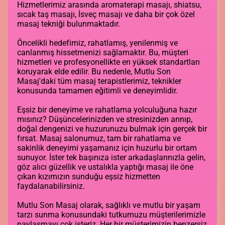
Hizmetlerimiz arasında aromaterapi masajı, shiatsu,
sıcak taş masajı, İsveç masajı ve daha bir çok özel
masaj tekniği bulunmaktadır.
Öncelikli hedefimiz, rahatlamış, yenilenmiş ve
canlanmış hissetmenizi sağlamaktır. Bu, müşteri
hizmetleri ve profesyonellikte en yüksek standartları
koruyarak elde edilir. Bu nedenle, Mutlu Son
Masaj'daki tüm masaj terapistlerimiz, teknikler
konusunda tamamen eğitimli ve deneyimlidir.
Eşsiz bir deneyime ve rahatlama yolculuğuna hazır
mısınız? Düşüncelerinizden ve stresinizden arınıp,
doğal dengenizi ve huzurunuzu bulmak için gerçek bir
fırsat. Masaj salonumuz, tam bir rahatlama ve
sakinlik deneyimi yaşamanız için huzurlu bir ortam
sunuyor. İster tek başınıza ister arkadaşlarınızla gelin,
göz alıcı güzellik ve ustalıkla yaptığı masaj ile öne
çıkan kızımızın sunduğu eşsiz hizmetten
faydalanabilirsiniz.
Mutlu Son Masaj olarak, sağlıklı ve mutlu bir yaşam
tarzı sunma konusundaki tutkumuzu müşterilerimizle
paylaşmayı çok isteriz. Her bir müşterimizin benzersiz