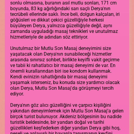
sonlu olmasına, buranın asıl mutlu sonları, 171 cm
boyunda, 83 kg ağırlığındaki sarı saçlı Derya'nın
tecrübeli ellerinde saklı. İnce beli, dolgun kalçaları, iri
göğüsleri ve dikkat çekici güzelliğiyle herkesi
büyüleyen Derya, yalnızca güzelliğiyle değil, aynı
zamanda uyguladığı masaj teknikleri ve unutulmaz
hizmetleriyle de adından söz ettiriyor.
Unutulmaz bir Mutlu Son Masaj deneyimini size
yaşatacak olan Derya'nın sunabileceği hizmetler
arasında sınırsız sohbet, birlikte keyifli vakit geçirme
ve tabii ki rahatlatıcı bir masaj deneyimi de var. En
önemli kurallarından biri ise kondom kullanmak.
Kendi evinizin rahatlığında bir masaj deneyimi
yaşamak isterseniz, bu konuda size yardımcı olacak
olan Derya, Mutlu Son Masaj'da görüşmeyi tercih
ediyor.
Derya'nın göz alıcı güzelliğini ve çarpıcı kişiliğini
yakından deneyimlemek için Mutlu Son Masaj'a gelen
birçok turist bulunuyor. Akdeniz bölgesinin bu nadide
turistik beldesinde, bir yandan doğal ve tarihi
güzellikleri keşfederken diğer yandan Derya gibi hoş,
neşeli ve anlayışlı bir bayanla tanışmanın keyfini