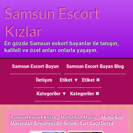
Samsun Escort
Kızlar
En gözde Samsun eskort bayanlar ile tanışın,
kaliteli ve özel anları onlarla yaşayın.
Samsun Escort Bayan
Samsun Escort Bayan Blog
İletişım
Etiket ▼
Etiket ✖
Kategoriler ▼
Kategoriler ✖
Samsun Escort Kızlar
»
Mutlu Son Masaj
»
Mutlu Son
Masaj'dan Büyüleyici Bir Bellek: Sarı Saçlı Derya